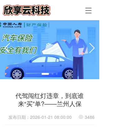
T
T
o
o
g
g
g
g
l
l
e
e
n
n
a
a
v
v
i
i
g
g
a
a
t
t
i
i
代驾闯红灯违章，到底谁
o
o
来“买”单?——兰州人保
n
n
发布日期：2026-01-21 08:00:00
3486